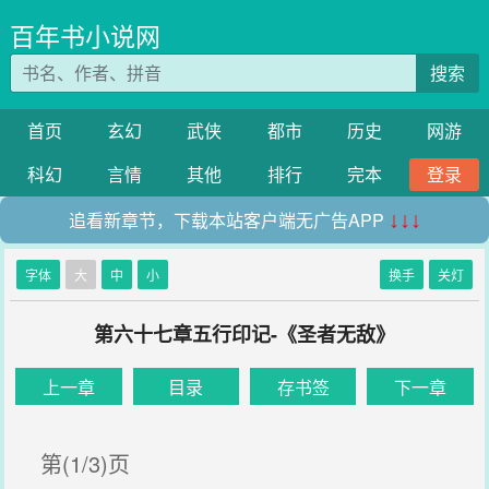
百年书小说网
搜索
首页
玄幻
武侠
都市
历史
网游
科幻
言情
其他
排行
完本
登录
追看新章节，下载本站客户端无广告APP
↓↓↓
字体
大
中
小
换手
关灯
第六十七章五行印记-《圣者无敌》
上一章
目录
存书签
下一章
第(1/3)页