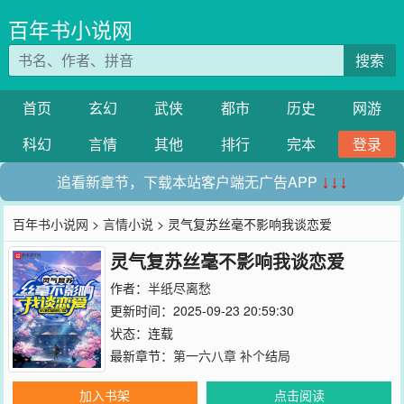
百年书小说网
搜索
首页
玄幻
武侠
都市
历史
网游
科幻
言情
其他
排行
完本
登录
追看新章节，下载本站客户端无广告APP
↓↓↓
百年书小说网
>
言情小说
> 灵气复苏丝毫不影响我谈恋爱
灵气复苏丝毫不影响我谈恋爱
作者：
半纸尽离愁
更新时间：2025-09-23 20:59:30
状态：连载
最新章节：
第一六八章 补个结局
加入书架
点击阅读