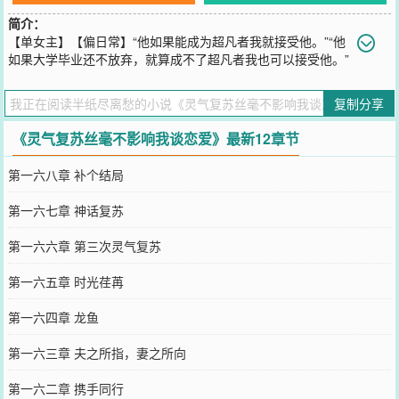
简介：
【单女主】【偏日常】“他如果能成为超凡者我就接受他。”“他
如果大学毕业还不放弃，就算成不了超凡者我也可以接受他。”
“他如果正式跟我告白，我能提前接受他。”……她一次次告诫自己超
凡者跟普通人在一起是不会幸福的，却又一次次降低心中的底线，可
复制分享
当她正式接受他时，她却发现，他竟然早就成了超凡者。……“笨蛋，
和你待在一起就能让我变强！”
《灵气复苏丝毫不影响我谈恋爱》最新12章节
您要是觉得《
灵气复苏丝毫不影响我谈恋爱
》还不错的话请不要忘记
向您QQ群和微博微信里的朋友推荐哦！
第一六八章 补个结局
第一六七章 神话复苏
第一六六章 第三次灵气复苏
第一六五章 时光荏苒
第一六四章 龙鱼
第一六三章 夫之所指，妻之所向
第一六二章 携手同行