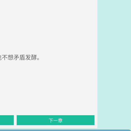
也不想矛盾发酵。
下一章