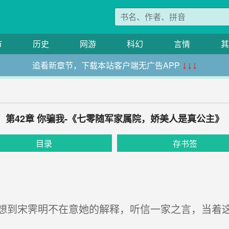
市
历史
网游
科幻
言情
其
追看新章节，下载本站客户端无广告APP
↓↓↓
第42章 你骗我-《七零随军家属院，娇美人是真公主》
目录
存书签
到宋霁明不在意她的解释，听信一家之言，当着