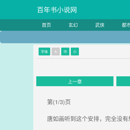
百年书小说网
首页
玄幻
武侠
都
字体
大
中
小
上一章
第(1/3)页
唐如画听到这个安排，完全没有想