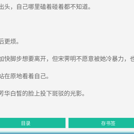
出头，自己哪里磕着碰着都不知道。
后更烦。
快脚步想要离开，但宋霁明不愿意被她冷暴力，
站在原地看着自己。
芳华白皙的脸上投下斑驳的光影。
目录
存书签