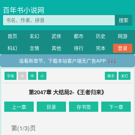
百年书小说网
搜索
首页
玄幻
武侠
都市
历史
网游
科幻
言情
其他
排行
完本
登录
追看新章节，下载本站客户端无广告APP
↓↓↓
字体
大
中
小
换手
关灯
第2047章 大结局2-《王者归来》
上一章
目录
存书签
下一章
第(1/3)页