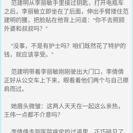
范建明从李丽敏手里接过钥匙，打开电瓶车
之后，李丽敏立即坐在了后面，伸出手臂搂住范
建明的腰，把脸贴在他背上问道：“你不去照顾
外婆和叔叔吗？”
“没事，不是有护士吗？咱们既然花了特护的
钱，就应该享受。”
范建明带着李丽敏刚刚驶出大门口，李倩倩
正好从公交车上下来，眼看着他们两个与自己擦
肩而过。
她眉头微皱：这两人天天在一起这么亲热，
王伟一点都不介意吗？
李倩倩走到医院病房的过道里，正巧碰见了