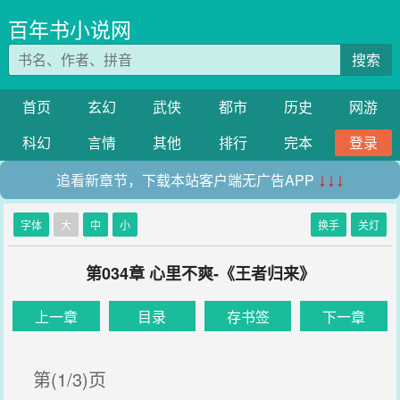
百年书小说网
搜索
首页
玄幻
武侠
都市
历史
网游
科幻
言情
其他
排行
完本
登录
追看新章节，下载本站客户端无广告APP
↓↓↓
字体
大
中
小
换手
关灯
第034章 心里不爽-《王者归来》
上一章
目录
存书签
下一章
第(1/3)页