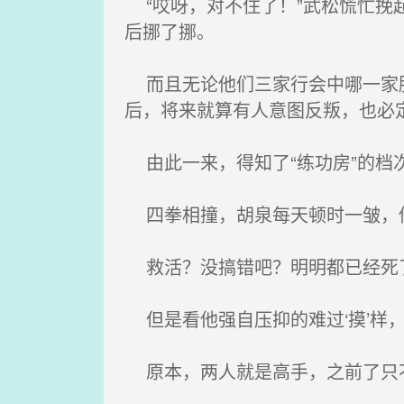
“哎呀，对不住了！”武松慌忙挽
后挪了挪。
而且无论他们三家行会中哪一家胜
后，将来就算有人意图反叛，也必
由此一来，得知了“练功房”的档
四拳相撞，胡泉每天顿时一皱，他
救活？没搞错吧？明明都已经死了
但是看他强自压抑的难过‘摸’样
原本，两人就是高手，之前了只不