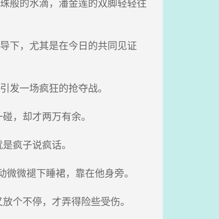
珍珠般的水滴，潘金莲的双脚轻轻往
领导下，尤其是在今日的共同见证
会引发一场疯狂的抢夺战。
一碰，却才两万有余。
就是疯子说疯话。
动微微褪下睡裙，靠在他身旁。
放个不停，才弄得险些受伤。