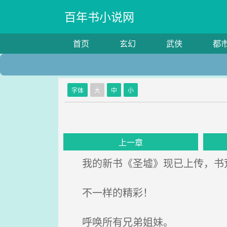
百年书小说网
首页
玄幻
武侠
都
字体
大
中
小
上一章
我的新书《圣墟》现已上传，书
不一样的精彩！
呼唤所有兄弟姐妹。