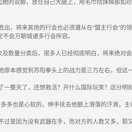
起她的双脚，放在自己大腿上，用毛巾拭抹掉那如
出，将来其他的行会也必须遵从在“盟主行会”的
定不会万朝城诸多行会所容。
次及数量分类后，很多人已经彻底明白，将来绝对
原本感觉到苏阳拳头上的战力是三万左右，但这
一整天了，还想救活？开什么国际玩笑？这分明
，多多也是心软的，伸手抚去他额上滑落的汗滴，主
过是因为没有武器在手，而对方的人数又多，箭又