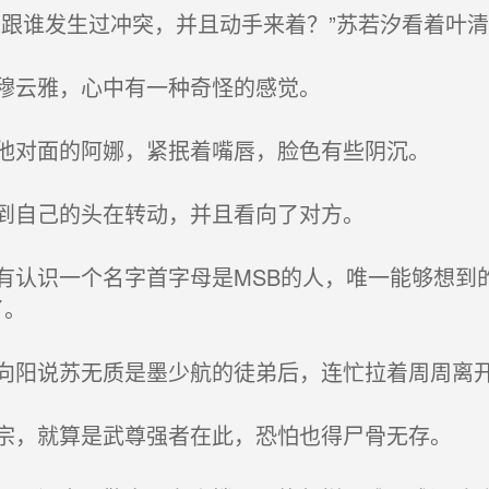
跟谁发生过冲突，并且动手来着？”苏若汐看着叶清
穆云雅，心中有一种奇怪的感觉。
他对面的阿娜，紧抿着嘴唇，脸色有些阴沉。
到自己的头在转动，并且看向了对方。
认识一个名字首字母是MSB的人，唯一能够想到的
了。
阳说苏无质是墨少航的徒弟后，连忙拉着周周离
，就算是武尊强者在此，恐怕也得尸骨无存。