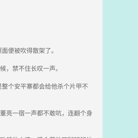
照面便被吹得散架了。
时候，禁不住长叹一声。
整个安平寨都会给他杀个片甲不
得董亮一宿一声都不敢吭，连翻个身