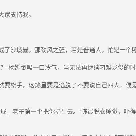
大家支持我。
了沙城暴，那劲风之强，若是普通人，怕是一个
？”杨媚倒吸一口冷气，当无法再继续刁难龙俊的
要松手，这煞星要是逃脱了不要说自己四人，便是
屁，老子第一个把你扔出去。”陈最脱衣睡觉，吓