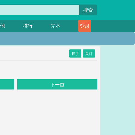
搜索
他
排行
完本
登录
换手
关灯
下一章