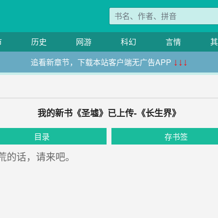
市
历史
网游
科幻
言情
其
追看新章节，下载本站客户端无广告APP
↓↓↓
我的新书《圣墟》已上传-《长生界》
目录
存书签
荒的话，请来吧。